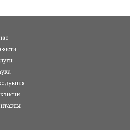
нас
вости
луги
аука
родукция
кансии
онтакты